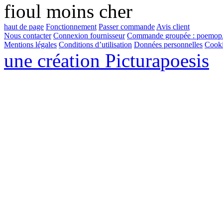
haut de page
Fonctionnement
Passer commande
Avis client
Nous contacter
Connexion fournisseur
Commande groupée :
poemop.
Mentions légales
Conditions d’utilisation
Données personnelles
Cook
une création
Pictura
poesis