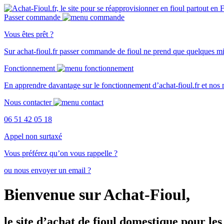
Passer commande
Vous êtes prêt ?
Sur
achat-fioul.fr
passer commande de fioul ne prend que quelques mi
Fonctionnement
En apprendre davantage sur le
fonctionnement d’achat-fioul.fr
et nos
Nous contacter
06 51 42 05 18
Appel non surtaxé
Vous préférez qu’on vous rappelle ?
ou nous envoyer un email ?
Bienvenue sur Achat-Fioul,
le site d’achat de fioul domestique pour les