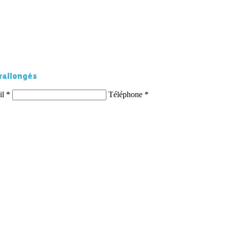
 rallongés
il
*
Téléphone
*