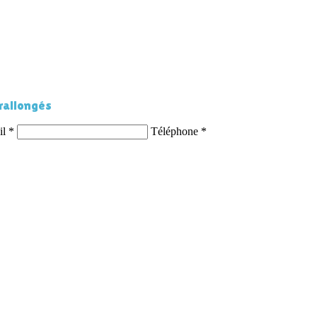
 rallongés
il
*
Téléphone
*