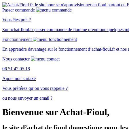
Passer commande
Vous êtes prêt ?
Sur
achat-fioul.fr
passer commande de fioul ne prend que quelques mi
Fonctionnement
En apprendre davantage sur le
fonctionnement d’achat-fioul.fr
et nos
Nous contacter
06 51 42 05 18
Appel non surtaxé
Vous préférez qu’on vous rappelle ?
ou nous envoyer un email ?
Bienvenue sur Achat-Fioul,
le site d’achat de fioul domestique pour les